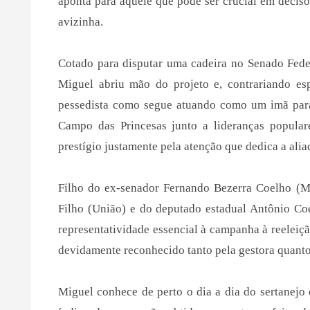
aponta para aquele que pode ser crucial em decisõ
avizinha.
Cotado para disputar uma cadeira no Senado Fede
Miguel abriu mão do projeto e, contrariando es
pessedista como segue atuando como um imã para
Campo das Princesas junto a lideranças populare
prestígio justamente pela atenção que dedica a alia
Filho do ex-senador Fernando Bezerra Coelho (M
Filho (União) e do deputado estadual Antônio Co
representatividade essencial à campanha à reeleiç
devidamente reconhecido tanto pela gestora quanto 
Miguel conhece de perto o dia a dia do sertanejo 