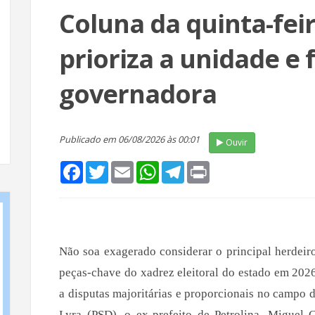
Coluna da quinta-fei
prioriza a unidade e 
governadora
Publicado em 06/08/2026 às 00:01
Ouvir
Facebook
Twitter
Email
WhatsApp
Telegram
Print
Não soa exagerado considerar o principal herdeir
peças-chave do xadrez eleitoral do estado em 2026.
a disputas majoritárias e proporcionais no campo 
Lyra (PSD), o ex-prefeito de Petrolina, Miguel 